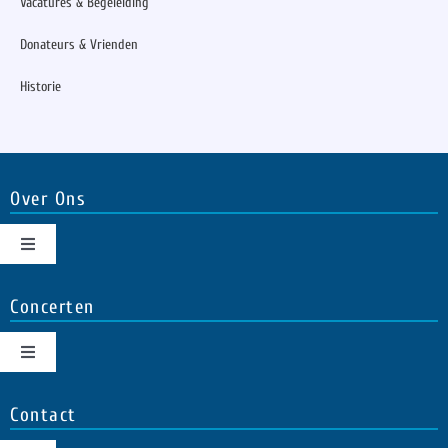
Vacatures & Begeleiding
Donateurs & Vrienden
Historie
Over Ons
Toggle
Navigation
Koor
Concerten
Toggle
Dirigent
Navigation
Agenda
Contact
Pianist