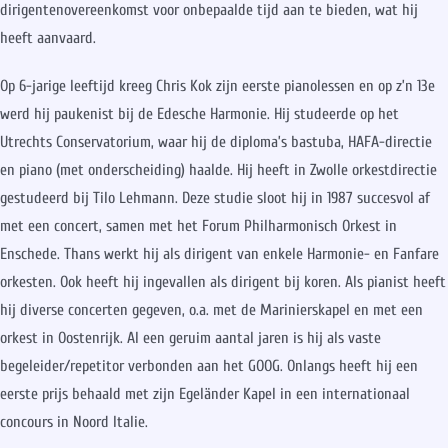
dirigentenovereenkomst voor onbepaalde tijd aan te bieden, wat hij
heeft aanvaard.
Op 6-jarige leeftijd kreeg Chris Kok zijn eerste pianolessen en op z’n 13e
werd hij paukenist bij de Edesche Harmonie. Hij studeerde op het
Utrechts Conservatorium, waar hij de diploma’s bastuba, HAFA-directie
en piano (met onderscheiding) haalde. Hij heeft in Zwolle orkestdirectie
gestudeerd bij Tilo Lehmann. Deze studie sloot hij in 1987 succesvol af
met een concert, samen met het Forum Philharmonisch Orkest in
Enschede.
Thans werkt hij als dirigent van enkele Harmonie- en Fanfare
orkesten. Ook heeft hij ingevallen als dirigent bij koren. Als pianist heeft
hij diverse concerten gegeven, o.a. met de Marinierskapel en met een
orkest in Oostenrijk. Al een geruim aantal jaren is hij als vaste
begeleider/repetitor verbonden aan het GOOG. Onlangs heeft hij een
eerste prijs behaald met zijn Egeländer Kapel in een internationaal
concours in Noord Italie.