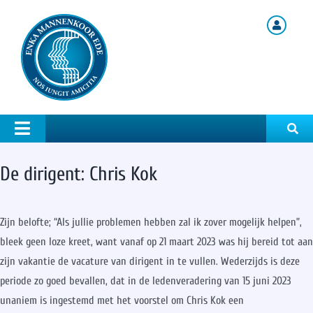
Ga
naar
inhoud
Toggle
Navigation
Home
De dirigent: Chris Kok
Over Ons
Concerten
Zijn belofte; “Als jullie problemen hebben zal ik zover mogelijk helpen”,
Nieuws
bleek geen loze kreet, want vanaf op 21 maart 2023 was hij bereid tot aan
Leden
zijn vakantie de vacature van dirigent in te vullen. Wederzijds is deze
periode zo goed bevallen, dat in
de ledenveradering van 15 juni 2023
Contact
unaniem is ingestemd met het voorstel om Chris Kok een