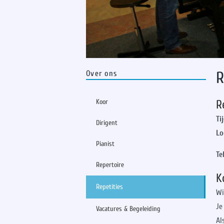
R
Over ons
Koor
R
Ti
Dirigent
Lo
Pianist
Tel
Repertoire
K
Repetities
Wi
Je
Vacatures & Begeleiding
Al