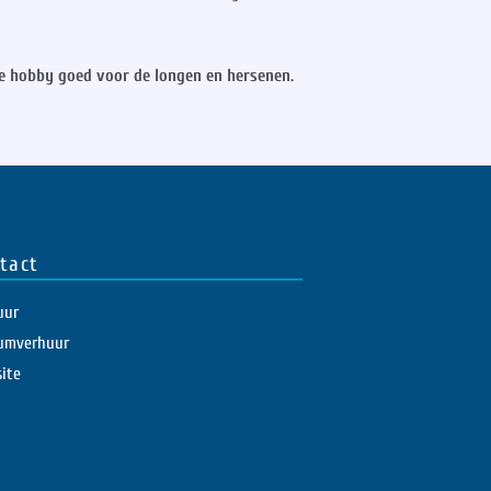
e hobby goed voor de longen en hersenen.
tact
uur
umverhuur
ite