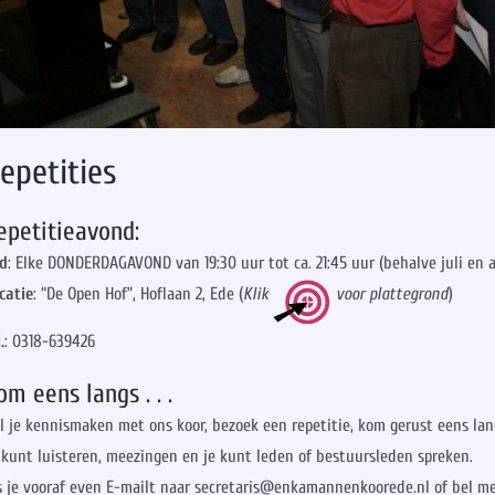
epetities
epetitieavond:
jd
: Elke DONDERDAGAVOND van 19:30 uur tot ca. 21:45 uur (behalve juli en
catie
: “De Open Hof”, Hoflaan 2, Ede (
Klik
voor plattegrond
)
.
: 0318-639426
om eens langs . . .
l je kennismaken met ons koor, bezoek een repetitie, kom gerust eens lan
 kunt luisteren, meezingen en je kunt leden of bestuursleden spreken.
s je vooraf even E-mailt naar secretaris@enkamannenkoorede.nl of bel 